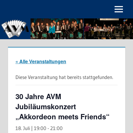
Zum
Inhalt
Menu
Akkordeon-
springen
Verein
Maichingen
e.V.
« Alle Veranstaltungen
Diese Veranstaltung hat bereits stattgefunden.
30 Jahre AVM
Jubiläumskonzert
„Akkordeon meets Friends“
18. Juli | 19:00
-
21:00