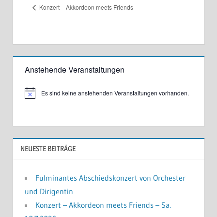
Konzert – Akkordeon meets Friends
Anstehende Veranstaltungen
Es sind keine anstehenden Veranstaltungen vorhanden.
N
o
t
i
c
e
NEUESTE BEITRÄGE
Fulminantes Abschiedskonzert von Orchester
und Dirigentin
Konzert – Akkordeon meets Friends – Sa.