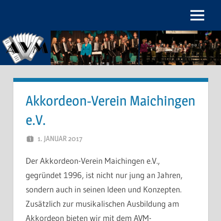
Zum
Inhalt
Menu
Akkordeon-
springen
Verein
Maichingen
e.V.
Akkordeon-Verein Maichingen
e.V.
1. JANUAR 2017
WP-ADMIN
Der Akkordeon-Verein Maichingen e.V.,
gegründet 1996, ist nicht nur jung an Jahren,
sondern auch in seinen Ideen und Konzepten.
Zusätzlich zur musikalischen Ausbildung am
Akkordeon bieten wir mit dem AVM-