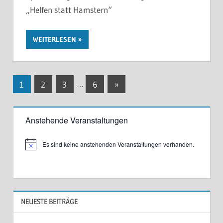
„Helfen statt Hamstern“
WEITERLESEN
Seitennummerierung
Nächste
1
2
3
…
6
»
Beiträge
der
Beiträge
Anstehende Veranstaltungen
Es sind keine anstehenden Veranstaltungen vorhanden.
N
o
t
i
c
e
NEUESTE BEITRÄGE