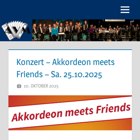
Zum
Inhalt
Menu
Akkordeon-
springen
Verein
Maichingen
e.V.
Konzert – Akkordeon meets
Friends – Sa. 25.10.2025
10. OKTOBER 2025
THOMAS