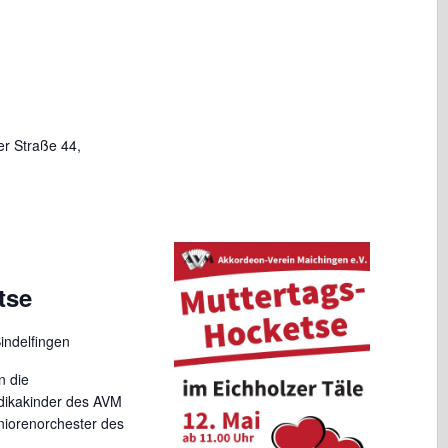
er Straße 44,
tse
Sindelfingen
n die
dikakinder des AVM
niorenorchester des