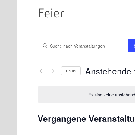
Feier
Veranstaltungen
Bitte
Suche
Schlüsselwort
eingeben.
und
Anstehende
Suche
Heute
Ansichten,
nach
Datum
Navigation
Veranstaltungen
wählen.
Es sind keine anstehen
Schlüsselwort.
Vergangene Veranstalt