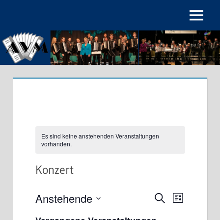
Zum
Inhalt
Menu
Akkordeon-
springen
Verein
Maichingen
e.V.
Es sind keine anstehenden Veranstaltungen
vorhanden.
Konzert
Anstehende
Veranstalt
Veransta
Suche
Liste
Datum
Ansichte
Suche