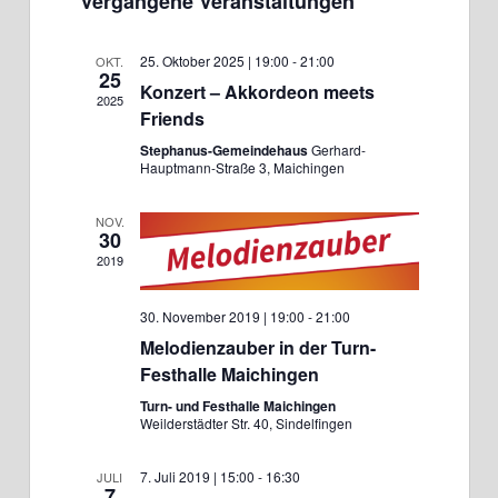
Vergangene Veranstaltungen
wählen.
Navigati
und
25. Oktober 2025 | 19:00
-
21:00
OKT.
25
Ansichten,
Konzert – Akkordeon meets
2025
Friends
Navigation
Stephanus-Gemeindehaus
Gerhard-
Hauptmann-Straße 3, Maichingen
NOV.
30
2019
30. November 2019 | 19:00
-
21:00
Melodienzauber in der Turn-
Festhalle Maichingen
Turn- und Festhalle Maichingen
Weilderstädter Str. 40, Sindelfingen
7. Juli 2019 | 15:00
-
16:30
JULI
7